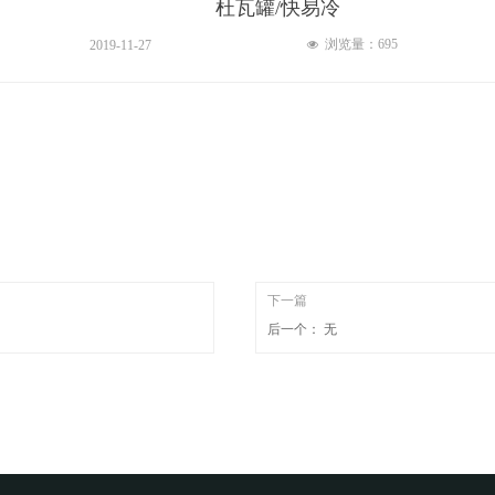
杜瓦罐/快易冷
浏览量：
695
2019-11-27
넶
下一篇
后一个：
无