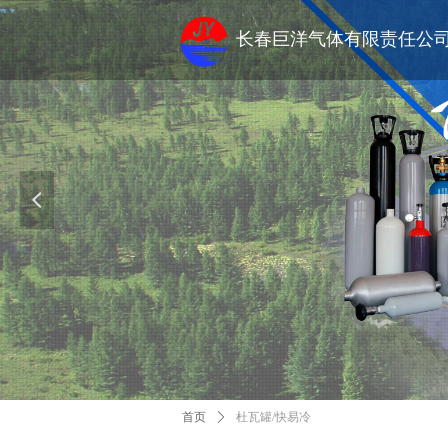
长春巨洋气体有限责任公
넳
首页
ꄲ
杜瓦罐/快易冷